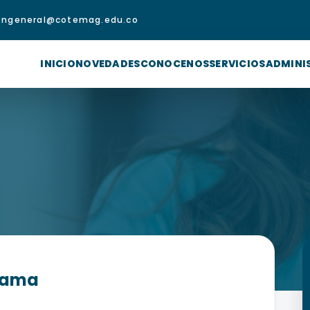
iongeneral@cotemag.edu.co
INICIO
NOVEDADES
CONOCENOS
SERVICIOS
ADMINI
grama