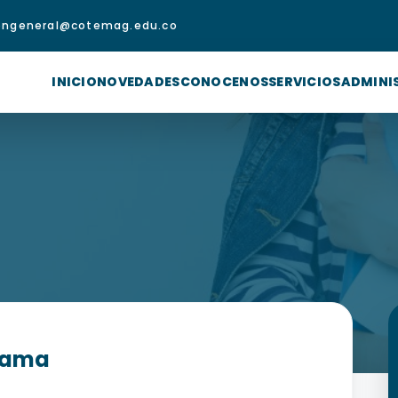
iongeneral@cotemag.edu.co
INICIO
NOVEDADES
CONOCENOS
SERVICIOS
ADMINI
grama
 CICLOS CLEI II – 