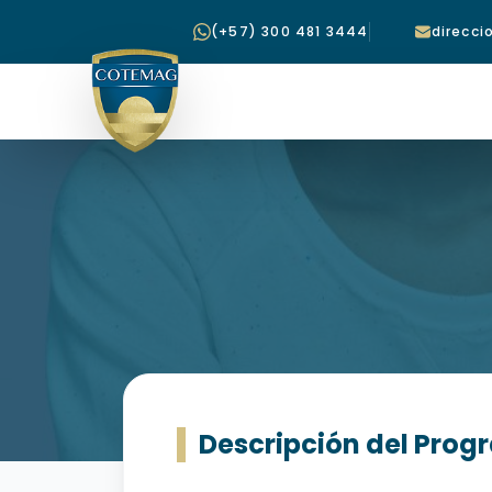
(+57) 300 481 3444
direcc
Descripción del Pro
AUXILIAR EN DISE