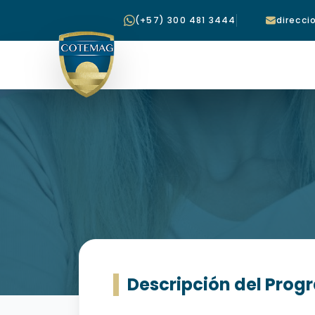
(+57) 300 481 3444
direcc
Descripción del Pro
AUXILIAR EN ATEN