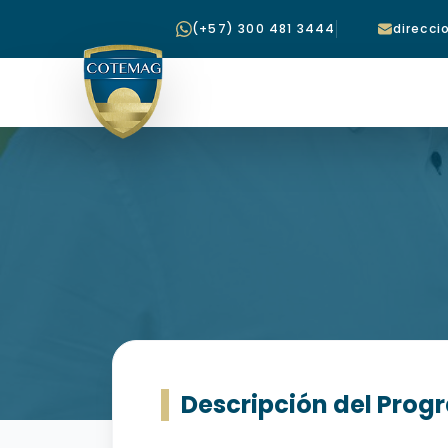
(+57) 300 481 3444
direcc
Descripción del Pro
AUXILIAR ADMINI